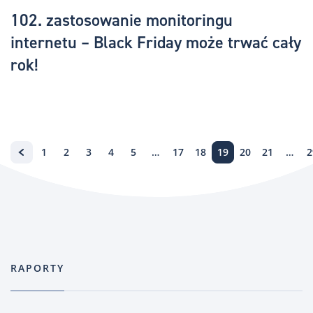
102. zastosowanie monitoringu
internetu – Black Friday może trwać cały
rok!
1
2
3
4
5
…
17
18
19
20
21
…
2
RAPORTY