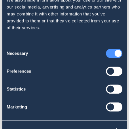
We also share information about your use of our site with
Wszystko, co chcesz wiedzieć o BOTACH
our social media, advertising and analytics partners who
w obsłudze klienta
may combine it with other information that you’ve
provided to them or that they’ve collected from your use
of their services.
Consent
Necessary
Selection
Preferences
NOWOŚCI PRODUKTOWE LISTEN
Statistics
Korzystaj z danych pochodzących z
Instagrama w pełni!
Marketing