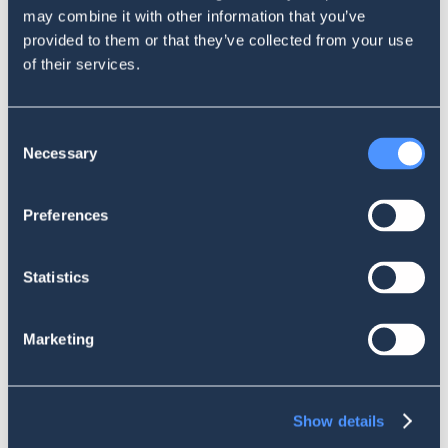
Ciężarówka, talizman, seriale i
may combine it with other information that you’ve
provided to them or that they’ve collected from your use
komputery – podsumowanie
of their services.
listopadowego rankingu Social Index
Consent
Necessary
Selection
Preferences
Statistics
CONTENT MARKETING
Marketing
SentiOne dla blogerów
Show details