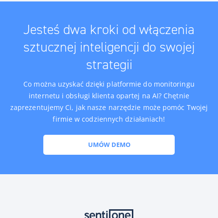
Jesteś dwa kroki od włączenia
sztucznej inteligencji do swojej
strategii
Co można uzyskać dzięki platformie do monitoringu
internetu i obsługi klienta opartej na AI? Chętnie
zaprezentujemy Ci, jak nasze narzędzie może pomóc Twojej
firmie w codziennych działaniach!
UMÓW DEMO