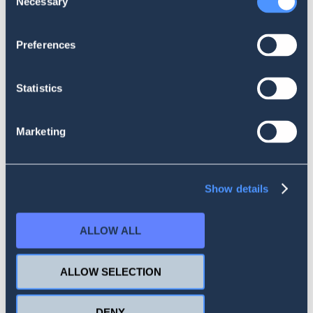
Necessary
Selection
Wszystko, co musisz wiedzieć
Preferences
Statistics
Marketing
BUDOWANIE BOTÓW
Show details
Jak zaimplementować chatbota
głosowego – najważniejsze funkcje i
ALLOW ALL
najlepsze praktyki
ALLOW SELECTION
DENY