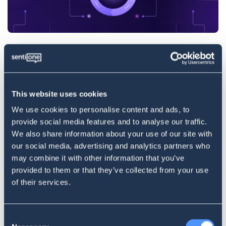
BUDOWANIE BOTÓW
Jak zbudować chatbota: Wszystko, co
musisz wiedzieć na start
This website uses cookies
We use cookies to personalise content and ads, to
provide social media features and to analyse our traffic.
We also share information about your use of our site with
our social media, advertising and analytics partners who
may combine it with other information that you’ve
provided to them or that they’ve collected from your use
of their services.
BUDOWANIE BOTÓW
Czym jest chatbot oparty na AI?
Consent