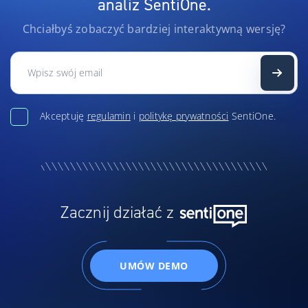
analiz SentiOne.
Chciałbyś zobaczyć bardziej interaktywną wersję?
Akceptuję
regulamin
i
politykę prywatności
SentiOne.
Zacznij działać z
UMÓW DEMO