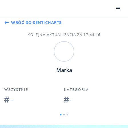
WRÓĆ DO SENTICHARTS
KOLEJNA AKTUALIZACJA ZA
17
:
44
:
16
Marka
SOCIAL INDEX
WZMIANKI
B
0
0
0