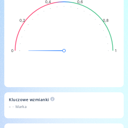
0,4
0,6
0,2
0,8
0
1
Kluczowe wzmianki
–
Marka