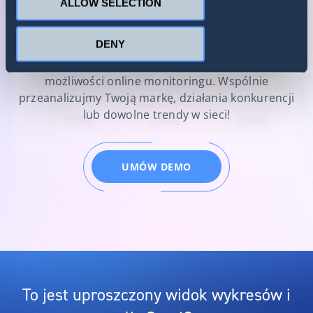
ALLOW SELECTION
Odblokuj więcej wykresów, analiz i
insightów!
DENY
Umów bezpłatne demo, aby poznać wszystkie
możliwości online monitoringu. Wspólnie
przeanalizujmy Twoją markę, działania konkurencji
lub dowolne trendy w sieci!
UMÓW DEMO
To jest uproszczony widok wykresów i