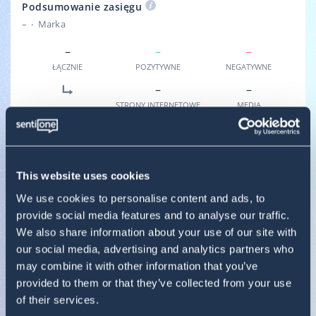
Podsumowanie zasięgu
–
Marka
–
–
–
ŁĄCZNIE
POZYTYWNE
NEGATYWNE
–
–
STRONY INTERNETOWE
MEDIA
SPOŁECZNOŚCIOWE
PODZIAŁ ŹRÓDEŁ
–
–
–
BLOGS
FORUMS
WEBSITES
This website uses cookies
–
–
–
We use cookies to personalise content and ads, to
INSTAGRAM
FACEBOOK
VIDEO
provide social media features and to analyse our traffic.
We also share information about your use of our site with
–
–
–
our social media, advertising and analytics partners who
REVIEWS
TWITTER
TIKTOK
may combine it with other information that you’ve
provided to them or that they’ve collected from your use
of their services.
Podsumowanie wyników