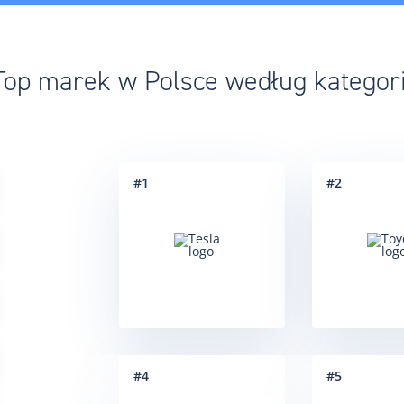
Top marek w Polsce według kategori
#
1
#
2
#
4
#
5