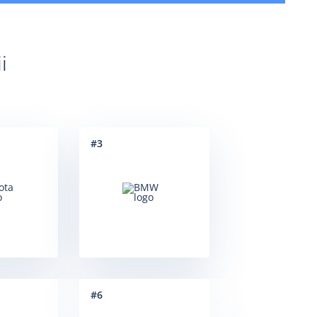
i
#
3
#
6