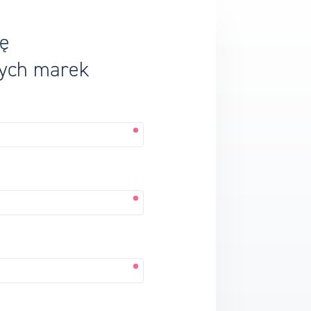
tę
zych marek