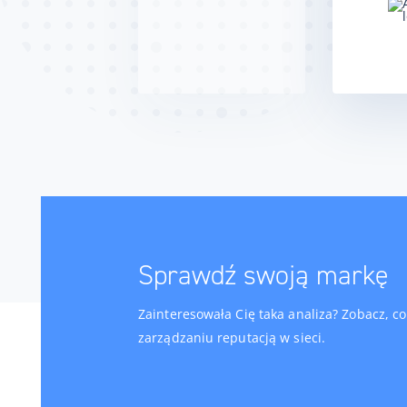
Sprawdź swoją markę
Zainteresowała Cię taka analiza? Zobacz, 
zarządzaniu reputacją w sieci.