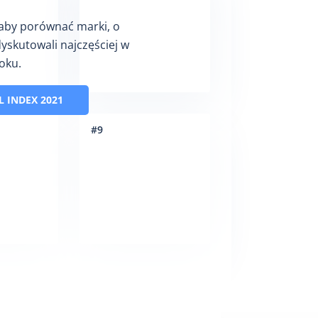
 aby porównać marki, o
dyskutowali najczęściej w
oku.
L INDEX 2021
#
9