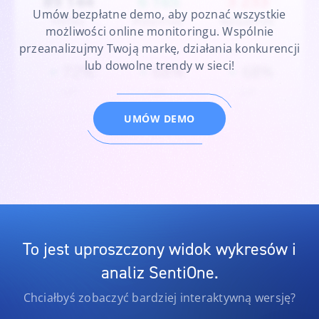
Video
–
Reviews
12
Umów bezpłatne demo, aby poznać wszystkie
Twitter
27
TikTok
5
możliwości online monitoringu. Wspólnie
przeanalizujmy Twoją markę, działania konkurencji
lub dowolne trendy w sieci!
UMÓW DEMO
To jest uproszczony widok wykresów i
analiz SentiOne.
Chciałbyś zobaczyć bardziej interaktywną wersję?