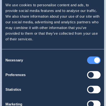
We use cookies to personalise content and ads, to
0
1
provide social media features and to analyse our traffic.
We also share information about your use of our site with
our social media, advertising and analytics partners who
may combine it with other information that you’ve
provided to them or that they’ve collected from your use
Bardzo dobrze
! Twój wynik to
0.82
.
of their services.
Dobra robota. Internauci zdecydowanie lubią
Twoją markę!
Pokazuje stosunek pozytywnych do negatywnych wzmianek w analiz
Consent
BHI
0.82
Necessary
Selection
Kluczowe wzmianki
11/18 – 12/17
Braun
Preferences
Statistics
Podsumowanie zasięgu
11/18 – 12/17
Braun
Marketing