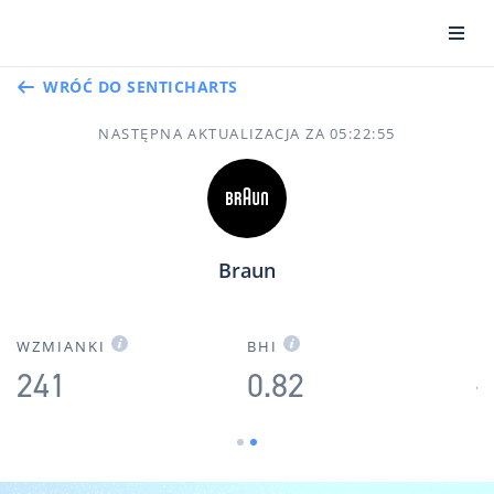
WRÓĆ DO SENTICHARTS
NASTĘPNA AKTUALIZACJA ZA
05
:
22
:
54
Braun
E
WZMIANKI
BHI
241
0.82