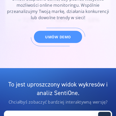
Twitter
113
TikTok
46
możliwości online monitoringu. Wspólnie
przeanalizujmy Twoją markę, działania konkurencji
lub dowolne trendy w sieci!
UMÓW DEMO
To jest uproszczony widok wykresów i
analiz SentiOne.
Chciałbyś zobaczyć bardziej interaktywną wersję?