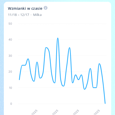
Wzmianki w czasie
11/18 – 12/17
Milka
50
40
30
20
10
0
5
5