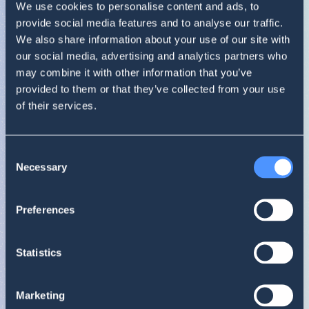
We use cookies to personalise content and ads, to
provide social media features and to analyse our traffic.
0
1
We also share information about your use of our site with
our social media, advertising and analytics partners who
may combine it with other information that you’ve
provided to them or that they’ve collected from your use
of their services.
Doskonale
! Twój wynik to
0.95
.
Brawo! Twoja marka jest uwielbiana w Internecie!
Pokazuje stosunek pozytywnych do negatywnych wzmianek w analiz
BHI
Consent
0.95
Necessary
Selection
Kluczowe wzmianki
11/18 – 12/17
Milka
Preferences
Podsumowanie zasięgu
Statistics
11/18 – 12/17
Milka
~ 1 m
~ 509 k
100
Marketing
ŁĄCZNIE
POZYTYWNE
NEGATYWNE