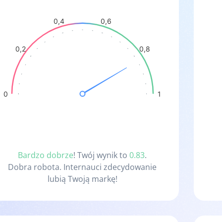
0,4
0,6
0,2
0,8
0
1
Bardzo dobrze
! Twój wynik to
0.83
.
Dobra robota. Internauci zdecydowanie
lubią Twoją markę!
Pokazuje stosunek pozytywnych do negatywnych wzmianek w anal
BHI
0.83