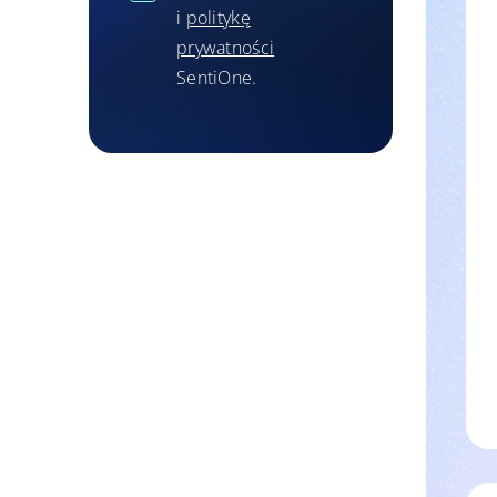
i
politykę
prywatności
SentiOne.