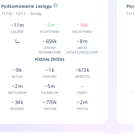
Podsumowanie zasięgu
Po
11/18 – 12/17
Sinsay
11/
~ 11 m
~ 5 m
~ 16 k
ŁĄCZNIE
POZYTYWNE
NEGATYWNE
~ 656 k
~ 8 m
STRONY
MEDIA
INTERNETOWE
SPOŁECZNOŚCIOWE
PODZIAŁ ŹRÓDEŁ
~ 8 k
~ 1 k
~ 613 k
BLOGS
FORUMS
WEBSITES
~ 2 m
~ 5 m
–
INSTAGRAM
FACEBOOK
VIDEO
~ 34 k
~ 770 k
~ 2 m
REVIEWS
TWITTER
TIKTOK
Wyświetla zasięg wszystkich wzmianek w ramach danego projektu, 
Pod