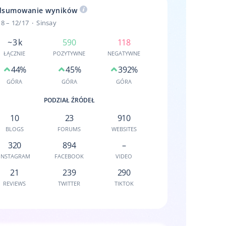
dsumowanie wyników
18 – 12/17
Sinsay
~ 3 k
590
118
ŁĄCZNIE
POZYTYWNE
NEGATYWNE
44%
45%
392%
GÓRA
GÓRA
GÓRA
PODZIAŁ ŹRÓDEŁ
10
23
910
BLOGS
FORUMS
WEBSITES
320
894
–
INSTAGRAM
FACEBOOK
VIDEO
21
239
290
REVIEWS
TWITTER
TIKTOK
w podziale na sentyment i źródła.
sumowanie wszystkich wyników znalezionych w ramach danego projek