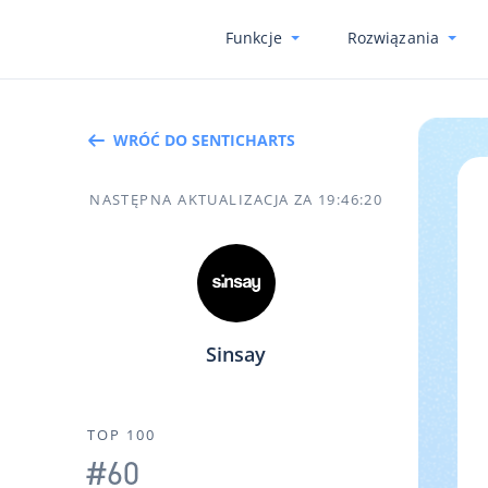
Funkcje
Rozwiązania
WRÓĆ DO SENTICHARTS
NASTĘPNA AKTUALIZACJA ZA
19
:
46
:
18
Sinsay
TOP 100
#60