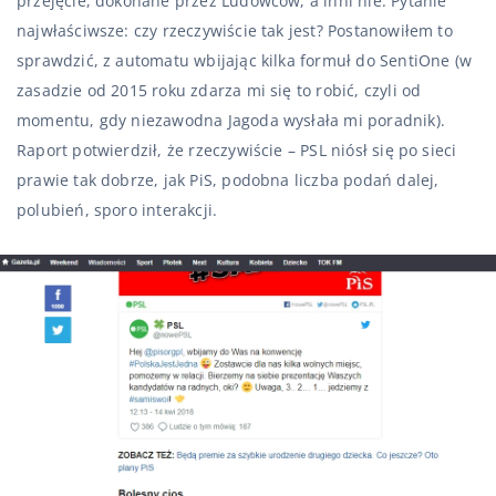
przejęcie, dokonane przez Ludowców, a inni nie. Pytanie
najwłaściwsze: czy rzeczywiście tak jest? Postanowiłem to
sprawdzić, z automatu wbijając kilka formuł do SentiOne (w
zasadzie od 2015 roku zdarza mi się to robić, czyli od
momentu, gdy niezawodna Jagoda wysłała mi poradnik).
Raport potwierdził, że rzeczywiście – PSL niósł się po sieci
prawie tak dobrze, jak PiS, podobna liczba podań dalej,
polubień, sporo interakcji.