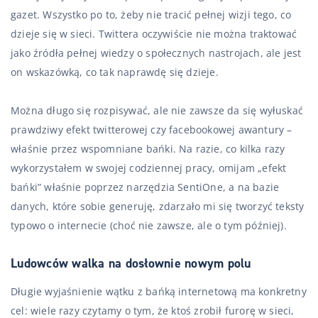
gazet. Wszystko po to, żeby nie tracić pełnej wizji tego, co
dzieje się w sieci. Twittera oczywiście nie można traktować
jako źródła pełnej wiedzy o społecznych nastrojach, ale jest
on wskazówką, co tak naprawdę się dzieje.
Można długo się rozpisywać, ale nie zawsze da się wyłuskać
prawdziwy efekt twitterowej czy facebookowej awantury –
właśnie przez wspomniane bańki. Na razie, co kilka razy
wykorzystałem w swojej codziennej pracy, omijam „efekt
bańki” właśnie poprzez narzędzia SentiOne, a na bazie
danych, które sobie generuję, zdarzało mi się tworzyć teksty
typowo o internecie (choć nie zawsze, ale o tym później).
Ludowców walka na dosłownie nowym polu
Długie wyjaśnienie wątku z bańką internetową ma konkretny
cel: wiele razy czytamy o tym, że ktoś zrobił furorę w sieci,