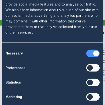
kilkunastu miejsc i to bardzo szybko. Wiedziałem, nawet
provide social media features and to analyse our traffic.
We also share information about your use of our site with
kiedy był negatywny pik wzmianek o Błaszczykowskim.
our social media, advertising and analytics partners who
may combine it with other information that you’ve
provided to them or that they’ve collected from your use
of their services.
Consent
Necessary
Selection
Preferences
Statistics
Już jest trudno, a będzie tylko trudniej, „ogarnąć” internet,
Marketing
nadążyć za czymkolwiek: trendem, falą radości wyrażaną w
sieci, czy też ogromnym żalem, który pojawi się w mediach