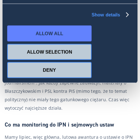
społecznościowych. Akurat z SentiOne korzystam „naokoło”,
Show details
ponieważ w ramach tworzenia treści nie przyglądam się
efektywności marek, nie monitoruję na bieżąco, ale
interesują mnie konkrety: kiedy można pisać o wzmożeniu, a
ALLOW ALL
kiedy jest to zwykły internetowy kapiszon.
ALLOW SELECTION
Żeby zrobiło się odrobinę poważniej, jest jeszcze jeden
przykład, który lubię wspominać. Poprzednie dwa dotyczyły
DENY
raczej czegoś, co nazwałbym, stosując anglicyzmy: „soft data
journalismem”. Jak każdy zapewne zauważył, materiały o
Błaszczykowskim i PSL kontra PiS (mimo tego, że to temat
polityczny) nie miały tego gatunkowego ciężaru. Czas więc
wytoczyć najcięższe działa.
Co ma monitoring do IPN i sejmowych ustaw
Mamy lipiec, więc główna, lutowa awantura o ustawie o IPN