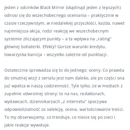
Jeden z odcinków Black Mirror (skądinąd jeden z lepszych)
odnosi się do wszechobecnego oceniania – praktycznie w
czasie rzeczywistym, w niedalekiej przyszłości, każda, nawet
najmniejsza akcja, rodzi reakcję we wszechobecnym
systemie zliczającym punkty – a ta wpływa na „rating”
głównej bohaterki. Efekty? Gorsze warunki kredytu,
towarzyska banicja – wszystko zależne od punktacji.
Ostatecznie sprowadza się to do jednego: oceny. Co prawda
do smutnej wizji z serialu jest nam daleko, ale po części ona
już wpełza w naszą codzienność. Tyle tylko, że w mediach z
zupełnie odwrotnej strony: to na nas, redaktorach,
wydawcach, dziennikarzach „z internetu” spoczywa
odpowiedzialność za selekcję, ocena, wartościowanie treści.
To my obserwujemy, co trenduje, co niesie się po sieci i
jakie reakcje wywołuje.