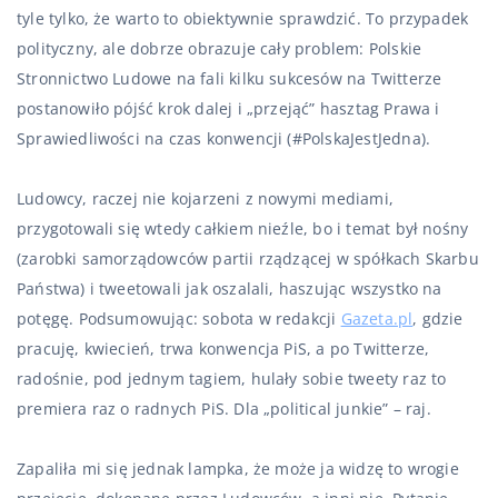
tyle tylko, że warto to obiektywnie sprawdzić. To przypadek
polityczny, ale dobrze obrazuje cały problem: Polskie
Stronnictwo Ludowe na fali kilku sukcesów na Twitterze
postanowiło pójść krok dalej i „przejąć” hasztag Prawa i
Sprawiedliwości na czas konwencji (#PolskaJestJedna).
Ludowcy, raczej nie kojarzeni z nowymi mediami,
przygotowali się wtedy całkiem nieźle, bo i temat był nośny
(zarobki samorządowców partii rządzącej w spółkach Skarbu
Państwa) i tweetowali jak oszalali, haszując wszystko na
potęgę. Podsumowując: sobota w redakcji
Gazeta.pl
, gdzie
pracuję, kwiecień, trwa konwencja PiS, a po Twitterze,
radośnie, pod jednym tagiem, hulały sobie tweety raz to
premiera raz o radnych PiS. Dla „political junkie” – raj.
Zapaliła mi się jednak lampka, że może ja widzę to wrogie