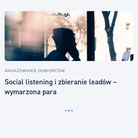
ANGAŻOWANIE ODBIORCÓW
A
Social listening i zbieranie leadów –
C
wymarzona para
s