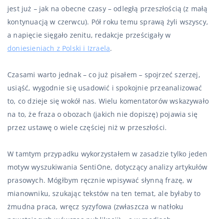
jest już – jak na obecne czasy – odległą przeszłością (z małą
kontynuacją w czerwcu). Pół roku temu sprawą żyli wszyscy,
a napięcie sięgało zenitu, redakcje prześcigały w
doniesieniach z Polski i Izraela
.
Czasami warto jednak – co już pisałem – spojrzeć szerzej,
usiąść, wygodnie się usadowić i spokojnie przeanalizować
to, co dzieje się wokół nas. Wielu komentatorów wskazywało
na to, że fraza o obozach (jakich nie dopiszę) pojawia się
przez ustawę o wiele częściej niż w przeszłości.
W tamtym przypadku wykorzystałem w zasadzie tylko jeden
motyw wyszukiwania SentiOne, dotyczący analizy artykułów
prasowych. Mógłbym ręcznie wpisywać słynną frazę, w
mianowniku, szukając tekstów na ten temat, ale byłaby to
żmudna praca, wręcz syzyfowa (zwłaszcza w natłoku