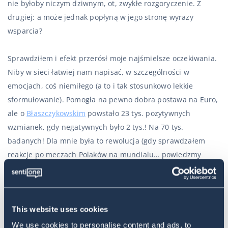
nie byłoby niczym dziwnym, ot, zwykłe rozgoryczenie. Z
drugiej: a może jednak popłyną w jego stronę wyrazy
wsparcia?
Sprawdziłem i efekt przerósł moje najśmielsze oczekiwania.
Niby w sieci łatwiej nam napisać, w szczególności w
emocjach, coś niemiłego (a to i tak stosunkowo lekkie
sformułowanie). Pomogła na pewno dobra postawa na Euro,
ale o
Błaszczykowskim
powstało 23 tys. pozytywnych
wzmianek, gdy negatywnych było 2 tys.! Na 70 tys.
badanych! Dla mnie była to rewolucja (gdy sprawdzałem
reakcje po meczach Polaków na mundialu… powiedzmy
delikatnie, że nie były za przychylne).
Tekst znów niósł się po sieci, a ja ponownie – miałem
pewność, że nie odpaliłem 10 tweetów, 5 wpisów na
This website uses cookies
Facebooku, zamiast tego miałem twarde dane, zebrane z
We use cookies to personalise content and ads, to