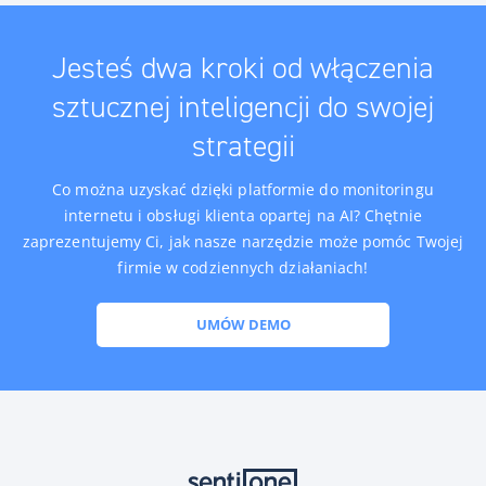
Jesteś dwa kroki od włączenia
sztucznej inteligencji do swojej
strategii
Co można uzyskać dzięki platformie do monitoringu
internetu i obsługi klienta opartej na AI? Chętnie
zaprezentujemy Ci, jak nasze narzędzie może pomóc Twojej
firmie w codziennych działaniach!
UMÓW DEMO