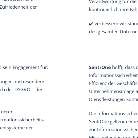
Verantwortung für die 
Zufriedenheit der
kontinuierlich ihre Fäh
✔️ verbessern wir stän
des gesamten Unterne
nd sein Engagement für:
SentiOne
hofft, dass 
Informationssicherheit
erungen, insbesondere
Effizienz der Geschäft
lich der DSGVO – der
Unternehmensimage auf
Dienstleistungen konti
 deren
Die Informationssicher
rmationssicherheits-
SentiOne geltende Vor
entsysteme der
zur Informationssicher
Mitarbeitenden und Par