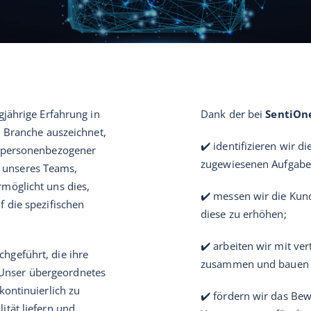
gjährige Erfahrung in
Dank der bei
SentiOn
n Branche auszeichnet,
✔️ identifizieren wir 
ch personenbezogener
zugewiesenen Aufgabe
 unseres Teams,
rmöglicht uns dies,
✔️ messen wir die Kun
f die spezifischen
diese zu erhöhen;
✔️ arbeiten wir mit ve
hgeführt, die ihre
zusammen und bauen la
Unser übergeordnetes
kontinuierlich zu
✔️ fördern wir das Bew
ität liefern und