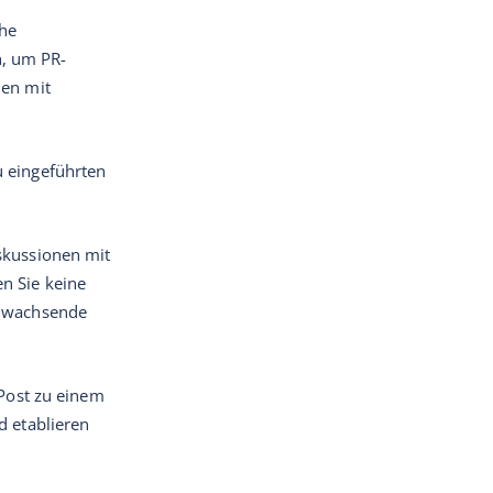
che
, um PR-
nen mit
 eingeführten
skussionen mit
n Sie keine
e wachsende
 Post zu einem
d etablieren