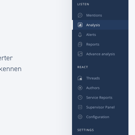
erter
rkennen