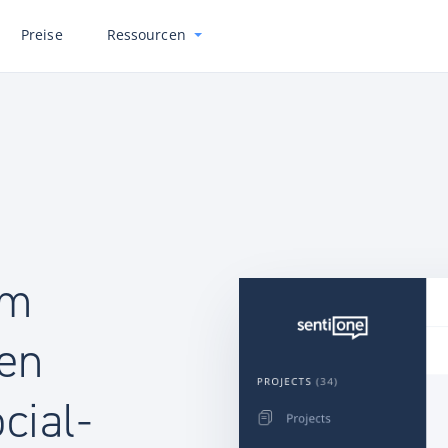
Preise
Ressourcen
um
ien
cial-