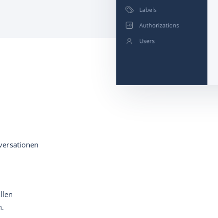
nversationen
llen
n.