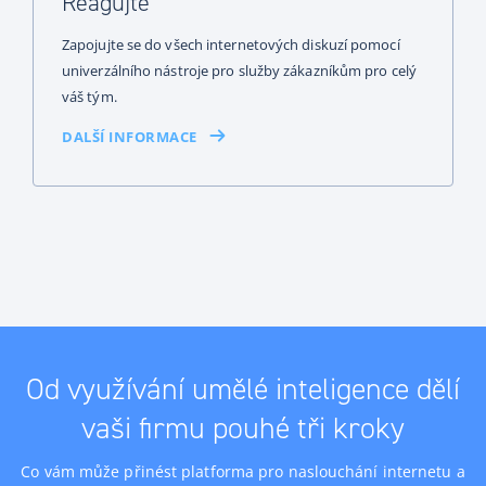
Reagujte
Zapojujte se do všech internetových diskuzí pomocí
univerzálního nástroje pro služby zákazníkům pro celý
váš tým.
DALŠÍ INFORMACE
Od využívání umělé inteligence dělí
vaši firmu pouhé tři kroky
Co vám může přinést platforma pro naslouchání internetu a