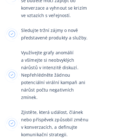
se budete moci zapojit do
konverzace a vyhnout se krizím
ve vztazích s veřejností.
Sledujte tržní zájmy o nově
představené produkty a služby.
Využívejte grafy anomálií
a všímejte si neobvyklých
nárůstů v intenzitě diskuzí.
Nepřehlédněte žádnou
potenciální virální kampaň ani
nárůst počtu negativních
zmínek.
Zjistěte, která událost, článek
nebo příspěvek způsobil změnu
v konverzacích, a definujte
komunikační strategii.