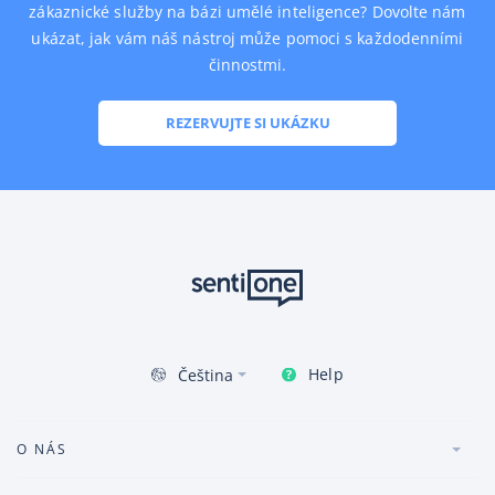
zákaznické služby na bázi umělé inteligence? Dovolte nám
ukázat, jak vám náš nástroj může pomoci s každodenními
činnostmi.
REZERVUJTE SI UKÁZKU
Help
Čeština
O NÁS