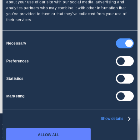
about your use of our site with our social media, advertising and
analytics partners who may combine it with other information that
you’ve provided to them or that they’ve collected from your use of
their services.
Consent
Necessary
Selection
Detekce krizí ve vztazích s veřejností
Preferences
Sledujte svoji značku a všímejte si známek narůstající krize
Statistics
SJEDNEJTE SI UKÁZKOVÝ HOVOR
Marketing
Show details
ALLOW ALL