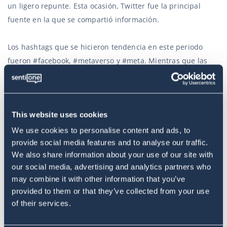
un ligero repunte. Esta ocasión, Twitter fue la principal
fuente en la que se compartió información.
Los hashtags que se hicieron tendencia en este periodo
fueron #facebook, #metaverso y #meta. Mientras que las
keywords más utilizadas por los usuarios en sus
publicaciones en redes sociales fueron virtual, mundo y
realidad, términos que coinciden con la narrativa
This website uses cookies
construida por los medios de comunicación.
We use cookies to personalise content and ads, to
A esto sumamos los temas con mayor engagement en redes
provide social media features and to analyse our traffic.
We also share information about your use of our site with
sociales que identificamos en
SentiOne
en el análisis de
our social media, advertising and analytics partners who
social listening, publicaciones que nos remiten, de nueva
may combine it with other information that you’ve
cuenta, a entender el metaverso. Por ejemplo:
provided to them or that they’ve collected from your use
of their services.
El #metaverso de Facebook abrirá todo un mundo de
oportunidades para las marcas.