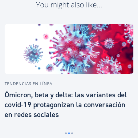
You might also like...
TENDENCIAS EN LÍNEA
T
co
Ómicron, beta y delta: las variantes del
L
covid-19 protagonizan la conversación
(
en redes sociales