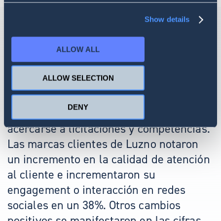
Show details
ALLOW ALL
RESULTS
Gracias a SentiOne, la agencia fue capaz
ALLOW SELECTION
de construir ventajas competitivas al
mantener su actual forma de trabajo
DENY
que previamente les prevenía de
acercarse a licitaciones y competencias.
Las marcas clientes de Luzno notaron
un incremento en la calidad de atención
al cliente e incrementaron su
engagement o interacción en redes
sociales en un 38%. Otros cambios
positivos se manifestaron en las cifras