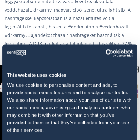
leggyakrabban említett szavak a következők voltak:
veddahazait, drkarmy, magyar, cipő, zene, ultralight stb. A
hashtagekkel kapcsolatban is a hazai említés volt a
leginkább felkapott, hiszen a #dorko után a #véddahazait,
#drkarmy, #ajandekozzhazait hashtageket használták a
legtöbben. A DRK márkát az általunk mért időszakban 77 %-
ban kedvelték a közösségi térben.
This website uses cookies
We use cookies to personalise content and ads, to
provide social media features and to analyse our traffic.
We also share information about your use of our site with
our social media, advertising and analytics partners who
may combine it with other information that you’ve
provided to them or that they’ve collected from your use
of their services.