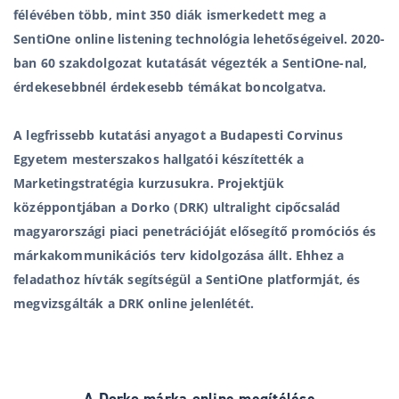
félévében több, mint 350 diák ismerkedett meg a
SentiOne online listening technológia lehetőségeivel. 2020-
ban 60 szakdolgozat kutatását végezték a SentiOne-nal,
érdekesebbnél érdekesebb témákat boncolgatva.
A legfrissebb kutatási anyagot a Budapesti Corvinus
Egyetem mesterszakos hallgatói készítették a
Marketingstratégia kurzusukra. Projektjük
középpontjában a Dorko (DRK) ultralight cipőcsalád
magyarországi piaci penetrációját elősegítő promóciós és
márkakommunikációs terv kidolgozása állt. Ehhez a
feladathoz hívták segítségül a SentiOne platformját, és
megvizsgálták a DRK online jelenlétét.