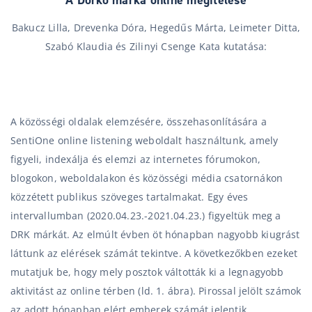
A Dorko márka online megítélése
Bakucz Lilla, Drevenka Dóra, Hegedűs Márta, Leimeter Ditta,
Szabó Klaudia és Zilinyi Csenge Kata kutatása:
A közösségi oldalak elemzésére, összehasonlítására a
SentiOne online listening weboldalt használtunk, amely
figyeli, indexálja és elemzi az internetes fórumokon,
blogokon, weboldalakon és közösségi média csatornákon
közzétett publikus szöveges tartalmakat. Egy éves
intervallumban (2020.04.23.-2021.04.23.) figyeltük meg a
DRK márkát. Az elmúlt évben öt hónapban nagyobb kiugrást
láttunk az elérések számát tekintve. A következőkben ezeket
mutatjuk be, hogy mely posztok váltották ki a legnagyobb
aktivitást az online térben (ld. 1. ábra). Pirossal jelölt számok
az adott hónapban elért emberek számát jelentik.