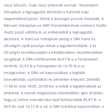
rossz bőrszín. Csak rossz emberek vannak.” Novemberi
hónapban a legnagyobb aktivitást a halottak napi
megemlékező poszt, illetve a dzsungel pulcsik mutatták. A
februári hónapban az AWS frontemberének szomorú halála
miatti poszt váltotta ki az emberekből a legnagyobb
aktivitást. A márciusi hónapban pedig a DRK Fame és
Ultralight cipők posztjai voltak a legsikeresebbek. 2 Az
Ultralight termékcsaládot a későbbiekben részletesebben
vizsgáljuk. A DRK említéseinek 44.97 %-a a Facebookon
történik, 32,93 %-a honlapokon és 10,79 %-a az
Instagramon. A DRK-val kapcsolatban a legtöbb
interaktivitás csütörtökön és pénteken érkezett. Délelőtt
11:00 és este 18:00, 20:00-kor a voltak a legaktívabbak az
emberek. A nemek megoszlása tekintetében igen érdekes,
hogy az online interakcióba lépő felhasználók 85,87 %- a
férfi és csak 14,13 %-a nő. A DRK márkával kapcsolatban a