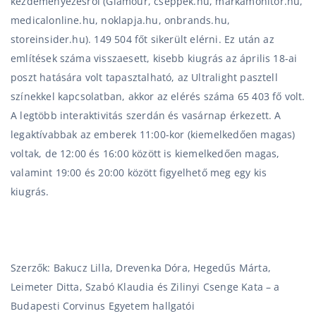
kezdeményezésről (Glamour, cseppek.hu, markamonitor.hu,
medicalonline.hu, noklapja.hu, onbrands.hu,
storeinsider.hu). 149 504 főt sikerült elérni. Ez után az
említések száma visszaesett, kisebb kiugrás az április 18-ai
poszt hatására volt tapasztalható, az Ultralight pasztell
színekkel kapcsolatban, akkor az elérés száma 65 403 fő volt.
A legtöbb interaktivitás szerdán és vasárnap érkezett. A
legaktívabbak az emberek 11:00-kor (kiemelkedően magas)
voltak, de 12:00 és 16:00 között is kiemelkedően magas,
valamint 19:00 és 20:00 között figyelhető meg egy kis
kiugrás.
Szerzők: Bakucz Lilla, Drevenka Dóra, Hegedűs Márta,
Leimeter Ditta, Szabó Klaudia és Zilinyi Csenge Kata – a
Budapesti Corvinus Egyetem hallgatói