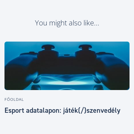
You might also like...
FŐOLDAL
F
Esport adatalapon: játék(/)szenvedély
U