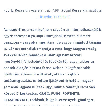
(ELTE, Research Assistant at TARKI Social Research Institute
–
LinkedIn
,
Facebook
)
Az ‘esport’ és a ‘gaming’ nem csupán az internethasználók
egyre szélesebb (szub)kultúrájának ismert, elismert
passziója – vagy akár munkája, de egyben imádott témája
is. Bár azt mondjuk (mondja a net), hogy Magyarország
évekkel le van maradva a jelenlegi nemzetközi
mezőnytől,
fejlettségtől és jövőképtől, ugyanakkor az
adatok alapján a téma forr a weben, a legfontosabb
platformok
beazonosíthatók, aktívan zajlik a
tudásmegosztás, és tetten (játékon) érhető a magyar
gamerek legjava is. Csak úgy, mint a témát jellemzően
körbeölő kontextus: CS:GO, PUBG, FORTNITE,
CLASHROYALE, csalások, bugok, versenyek, gamingre