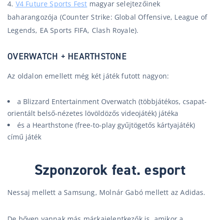
4.
V4 Future Sports Fest
magyar selejtezőinek
baharangozója (Counter Strike: Global Offensive, League of
Legends, EA Sports FIFA, Clash Royale).
OVERWATCH + HEARTHSTONE
Az oldalon emellett még két játék futott nagyon:
a Blizzard Entertainment Overwatch (többjátékos, csapat-
orientált belső-nézetes lövöldözős videojáték) játéka
és a Hearthstone (free-to-play gyűjtögetős kártyajáték)
című játék
Szponzorok feat. esport
Nessaj mellett a Samsung, Molnár Gabó mellett az Adidas.
De bőven vannak más márkajelentkezők is, amikor a