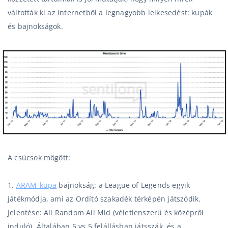
váltották ki az internetből a legnagyobb lelkesedést: kupák
és bajnokságok.
A csúcsok mögött:
1.
ARAM-kupa
bajnokság: a League of Legends egyik
játékmódja, ami az Ordító szakadék térképén játszódik.
Jelentése: All Random All Mid (véletlenszerű és középről
induló). Általában 5 vs 5 felállásban játsszák, és a