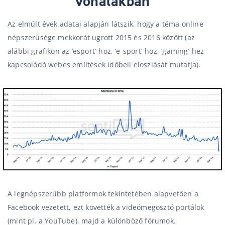
vonalakban
Az elmúlt évek adatai alapján látszik, hogy a téma online
népszerűsége mekkorát ugrott 2015 és 2016 között (az
alábbi grafikon az ‘esport’-hoz, ‘e-sport’-hoz, ‘gaming’-hez
kapcsolódó webes említések időbeli eloszlását mutatja).
A legnépszerűbb platformok tekintetében alapvetően a
Facebook vezetett, ezt követték a videómegosztó portálok
(mint pl. a YouTube), majd a különböző fórumok.