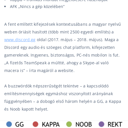
AFK
„Nincs a gép közelében”
A fent említett kifejezések kontextusábans a magyar nyelvű
weben óriásit hasított (több mint 2500 egyedi említés) a
www.discord.gg
oldal (2017. május – 2018. május). Maga a
Discord egy audio és szöeges chat platform, kifejezetten
gamereknek. Ingyenes, biztonságos, PC-nés mobilon is fut.
„A fizetős TeamSpeak a múltté, ahogy a Skype-al való
macera is” – írta magáról a website.
A buzzwördök népszerűségét tekintve – a kapcsolódó
említésmennyiségek egymáshoz viszonyított arányának
függvényében – a dobogó első három helyén a GG, a Kappa
és Noob kapott helyet.