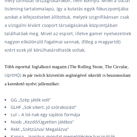
mely túlmutat országhatárokon, nem könnyű. Mivel a social
listening tartalomalapú, így a kutatás egyik fókuszpontjába
azokat a kifejezéseket állítottuk, melyek szignifikánsan csak
a vizsgálni kívánt csoport társalgásának központjában
találhatóak meg. Mivel az
esport
, illetve gamer nyelvezetnek
nagyon elkülönülő fogalmai vannak, (főleg a magyartól)
ezért ezek jól körülhatárolhatók voltak.
Több esporttal foglalkozó magazin (The Rolling Stone, The Circular,
UpItHQ)
és pár twitch közvetítés segítségével sikerült is beazonosítani
a kereshető nyelvi jellemzőket:
GG
„Szép játék volt”
GLHF
„Sok sikert, jó szórakozást”
Lul
– A lol-nak egy sajátos formája
Noob
„Kezdő/Ügyetlen játékos”
Rekt
„Szétzúzva/ Megalázva”
Kappa
– Ironikus mondat megjelölésére használják