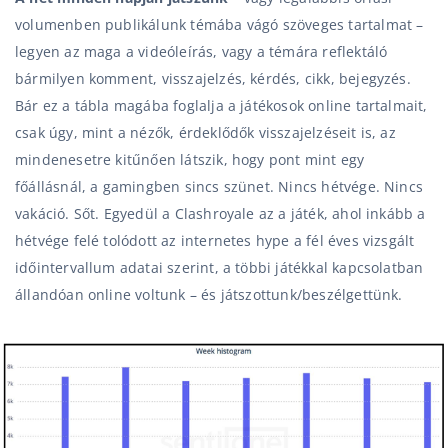
volumenben publikálunk témába vágó szöveges tartalmat –
legyen az maga a videóleírás, vagy a témára reflektáló
bármilyen komment, visszajelzés, kérdés, cikk, bejegyzés.
Bár ez a tábla magába foglalja a játékosok online tartalmait,
csak úgy, mint a nézők, érdeklődők visszajelzéseit is, az
mindenesetre kitűnően látszik, hogy pont mint egy
főállásnál, a gamingben sincs szünet. Nincs hétvége. Nincs
vakáció. Sőt.
Egyedül a Clashroyale az a játék, ahol inkább a
hétvége felé tolódott az internetes hype a fél éves vizsgált
időintervallum adatai szerint, a többi játékkal kapcsolatban
állandóan online voltunk – és játszottunk/beszélgettünk.