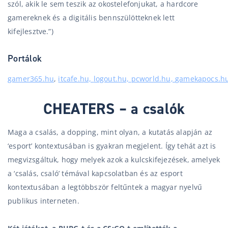
szól, akik le sem teszik az okostelefonjukat, a hardcore
gamereknek és a digitális bennszülötteknek lett
kifejlesztve.”
)
Portálok
gamer365.hu
,
itcafe.hu,
logout.hu,
pcworld.hu,
gamekapocs.h
CHEATERS – a csalók
Maga a csalás, a dopping, mint olyan, a kutatás alapján az
‘esport’ kontextusában is gyakran megjelent. Így tehát azt is
megvizsgáltuk, hogy melyek azok a kulcskifejezések, amelyek
a ‘csalás, csaló’ témával kapcsolatban és az esport
kontextusában a legtöbbször feltűntek a magyar nyelvű
publikus interneten.