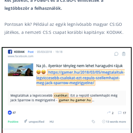
Két játékot, a PUBG-t és a CS:GO-t említették a
legtöbbször a felhasználók.
Pontosan kik? Például az egyik legnívósabb magyar CS:GO
játékos, a nemzeti CS:S csapat korábbi kapitánya: KODIAK.