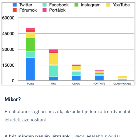
Mikor?
Ha általánosságban nézzük, akkor két jellemző trendvonalat
lehetett azonosítani.
A hét minden napján játszunk
– vagy legalábbis óriási