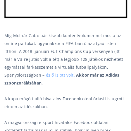
Míg Molnár Gabo bár kisebb kontentvolumennel mosta az
online partokat, ugyanakkor a FIFA-ban ő az atyaúristen
itthon. A 2018. januári FUT Champions Cup versenyen (itt
már a VB-re jutás volt a tét) a legjobb 128 játékos nézhetett
egymással farkasszemet a virtuális futballpályákon,
Spanyolországban –
és ő is ott volt.
Akkor már az Adidas
szponzorálásában.
A kupa mögött álló hivatalos Facebook oldal óriásit is ugrott
ebben az időszakban.
A magyarországi e-sport hivatalos Facebook oldalán
közzétett tartalmak is jól mutatják, hogy milyen hírek