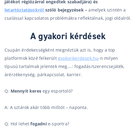
játékot régiózárral engedtek szabadjára) és
letartóztatásokról
szóló bejegyzések –
amelyek szintén a
csalással kapcsolatos problémákra reflektálnak, jogi oldalról.
A gyakori kérdések
Csupán érdekességként megnéztük azt is, hogy a top
platformok közé felkerült
gyakorikerdesek.hu
-n milyen
típusú tartalmak jelentek meg….: fogadás/szerencsejáték,
árérzékenység, párkapcsolat, karrier.
Q:
Mennyit keres
egy esportoló?
A: A sztárok akár több milliót – naponta.
Q: Hol lehet
fogadni
e-sportra?