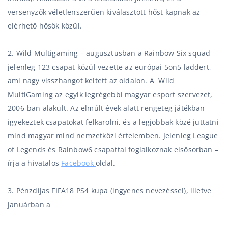
versenyzők véletlenszerűen kiválasztott hőst kapnak az
elérhető hősök közül.
2. Wild Multigaming – augusztusban a Rainbow Six squad
jelenleg 123 csapat közül vezette az európai 5on5 laddert,
ami nagy visszhangot keltett az oldalon. A
Wild
MultiGaming az egyik legrégebbi magyar esport szervezet,
2006-ban alakult. Az elmúlt évek alatt rengeteg játékban
igyekeztek csapatokat felkarolni, és a legjobbak közé juttatni
mind magyar mind nemzetközi értelemben. Jelenleg League
of Legends és Rainbow6 csapattal foglalkoznak elsősorban –
írja a hivatalos
Facebook
oldal.
3. Pénzdíjas FIFA18 PS4 kupa (ingyenes nevezéssel), illetve
januárban a