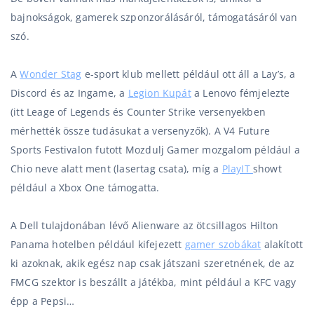
bajnokságok, gamerek szponzorálásáról, támogatásáról van
szó.
A
Wonder Stag
e-sport klub mellett például ott áll a Lay’s, a
Discord és az Ingame, a
Legion Kupát
a Lenovo fémjelezte
(itt Leage of Legends és Counter Strike versenyekben
mérhették össze tudásukat a versenyzők). A V4 Future
Sports Festivalon futott Mozdulj Gamer mozgalom például a
Chio neve alatt ment (lasertag csata), míg a
PlayIT
showt
például a Xbox One támogatta.
A Dell tulajdonában lévő Alienware az ötcsillagos Hilton
Panama hotelben például kifejezett
gamer szobákat
alakított
ki azoknak, akik egész nap csak játszani szeretnének, de az
FMCG szektor is beszállt a játékba, mint például a KFC vagy
épp a Pepsi…