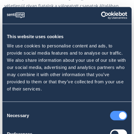
véletlenül olyan fiatalok a válogatott csapatok általában,
nekik még rengeteg idejük van. Emellett streamelni naponta
lehet gyerek mellett szerintem. Láttam már apuka streamert
akinek fel volt kötve a gyerek, aztán nyugodtan tolta a
This website uses cookies
heartstonet. Mivel a gyerek felé nézett, ezért még a monitor
We use cookies to personalise content and ads, to
se bántotta. 🙂
provide social media features and to analyse our traffic.
We also share information about your use of our site with
INFLUENCed esport
our social media, advertising and analytics partners who
may combine it with other information that you’ve
Az ‘esport’ témakörében a legnagyobb elérést produkáló
provided to them or that they’ve collected from your use
egyéni online userek TOP10 helyezettjében helyet kapott
of their services.
egyrészt az
esport.1
, a
CS:GO Portal – Hungary
, a
Magyar
Esport TV
és a
WOTINFO
Facebook oldala. Emellett
Consent
márciusban, amikor a megrendezték a V4 Future Sports
Necessary
Selection
fesztivált Budapesten, akkor a dobogós 10 közé került fel a
Ferencvárosi Torna Klub és a DVSC Esport Facebook oldala