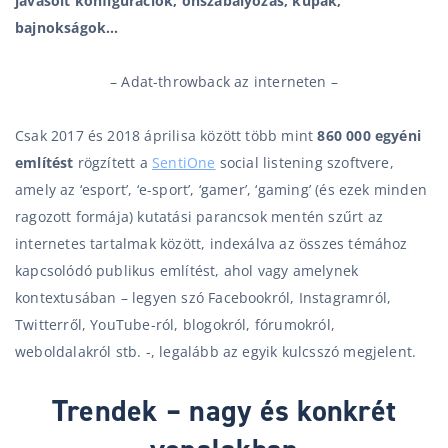
javasolt
konfigurációk, önszabályozás, kupák,
bajnokságok…
– Adat-throwback az interneten –
Csak 2017 és 2018 áprilisa között több mint
860 000 egyéni
említést
rögzített a
SentiOne
social listening szoftvere,
amely az ‘esport’, ‘e-sport’, ‘gamer’, ‘gaming’ (és ezek minden
ragozott formája) kutatási parancsok mentén szűrt az
internetes tartalmak között, indexálva az összes témához
kapcsolódó publikus említést, ahol vagy amelynek
kontextusában – legyen szó Facebookról, Instagramról,
Twitterről, YouTube-ról, blogokról, fórumokról,
weboldalakról stb. -, legalább az egyik kulcsszó megjelent.
Trendek – nagy és konkrét