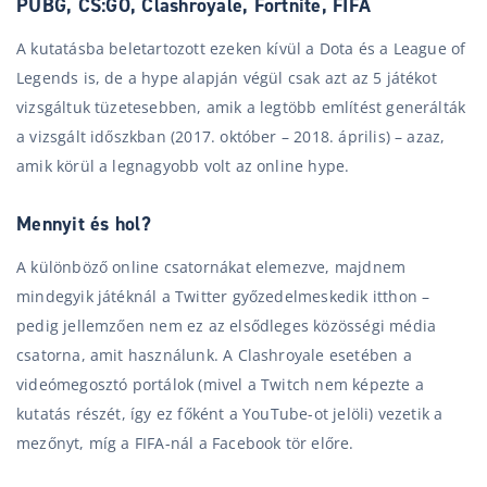
PUBG, CS:GO, Clashroyale, Fortnite, FIFA
A kutatásba beletartozott ezeken kívül a Dota és a League of
Legends is, de a hype alapján végül csak azt az 5 játékot
vizsgáltuk tüzetesebben, amik a legtöbb említést generálták
a vizsgált időszkban (2017. október – 2018. április) – azaz,
amik körül a legnagyobb volt az online hype.
Mennyit és hol?
A különböző online csatornákat elemezve, majdnem
mindegyik játéknál a Twitter győzedelmeskedik itthon –
pedig jellemzően nem ez az elsődleges közösségi média
csatorna, amit használunk. A Clashroyale esetében a
videómegosztó portálok (mivel a Twitch nem képezte a
kutatás részét, így ez főként a YouTube-ot jelöli) vezetik a
mezőnyt, míg a FIFA-nál a Facebook tör előre.