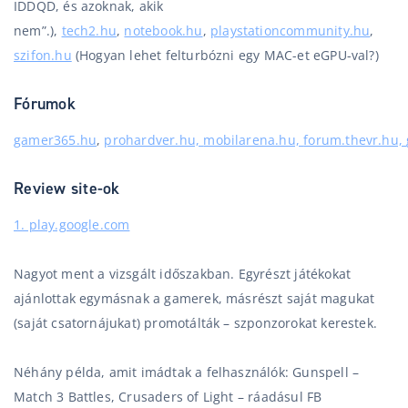
IDDQD, és azoknak, akik
nem”.),
tech2.hu
,
notebook.hu
,
playstationcommunity.hu
,
szifon.hu
(Hogyan lehet felturbózni egy MAC-et eGPU-val?)
Fórumok
gamer365.hu
,
prohardver.hu,
mobilarena.hu,
forum.thevr.hu,
Review site-ok
1. play.google.com
Nagyot ment a vizsgált időszakban. Egyrészt játékokat
ajánlottak egymásnak a gamerek, másrészt saját magukat
(saját csatornájukat) promotálták – szponzorokat kerestek.
Néhány példa, amit imádtak a felhasználók:
Gunspell –
Match 3 Battles,
Crusaders of Light – ráadásul FB