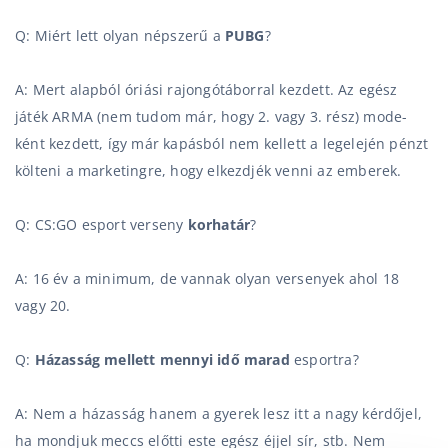
Q: Miért lett olyan népszerű a
PUBG
?
A: Mert alapból óriási rajongótáborral kezdett. Az egész
játék ARMA (nem tudom már, hogy 2. vagy 3. rész) mode-
ként kezdett, így már kapásból nem kellett a legelején pénzt
költeni a marketingre, hogy elkezdjék venni az emberek.
Q: CS:GO esport verseny
korhatár
?
A: 16 év a minimum, de vannak olyan versenyek ahol 18
vagy 20.
Q:
Házasság mellett mennyi idő marad
esportra?
A: Nem a házasság hanem a gyerek lesz itt a nagy kérdőjel,
ha mondjuk meccs előtti este egész éjjel sír, stb. Nem