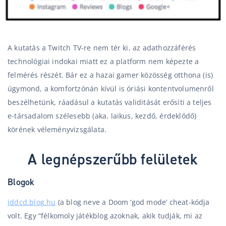
A kutatás a Twitch TV-re nem tér ki, az adathozzáférés
technológiai indokai miatt ez a platform nem képezte a
felmérés részét. Bár ez a hazai gamer közösség otthona (is)
úgymond, a komfortzónán kívül is óriási kontentvolumenről
beszélhetünk, ráadásul a kutatás validitását erősíti a teljes
e-társadalom szélesebb (aka. laikus, kezdő, érdeklődő)
körének véleményvizsgálata.
A legnépszerűbb felületek
Blogok
iddcd.blog.hu
(a blog neve a Doom ‘god mode’ cheat-kódja
volt. Egy “félkomoly játékblog azoknak, akik tudják, mi az