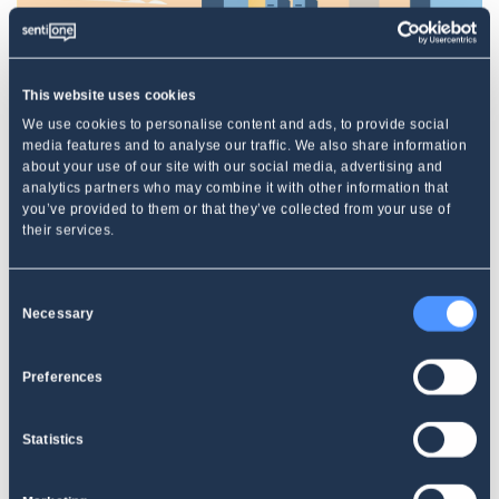
This website uses cookies
We use cookies to personalise content and ads, to provide social
media features and to analyse our traffic. We also share information
about your use of our site with our social media, advertising and
analytics partners who may combine it with other information that
FŐOLDAL
you’ve provided to them or that they’ve collected from your use of
26 millióan beszélnek róla, Obama az
their services.
első, és átvették a németek – 2020
Consent
szava a LOCKDOWN
Necessary
Selection
Preferences
Statistics