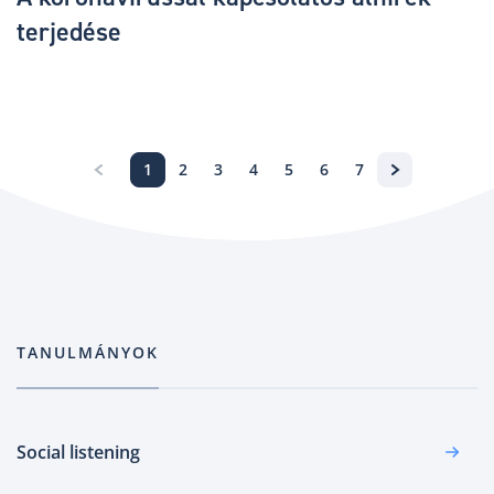
terjedése
1
2
3
4
5
6
7
TANULMÁNYOK
Social listening