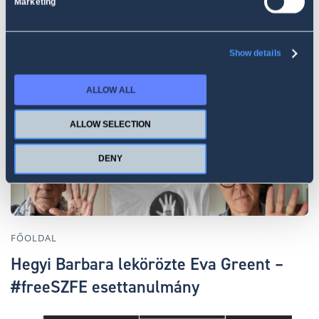
Marketing
FŐOLDAL
Show details
Utazás a “Majomriasztás” körül
ALLOW ALL
ALLOW SELECTION
DENY
FŐOLDAL
Hegyi Barbara lekörözte Eva Greent –
#freeSZFE esettanulmány