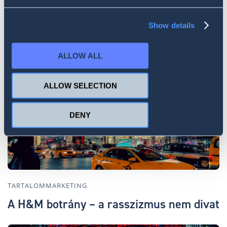
Show details
TARTALOMMARKETING
Social listening kutatás: menekültek vs
ALLOW ALL
migránsok
ALLOW SELECTION
DENY
TARTALOMMARKETING
A H&M botrány – a rasszizmus nem divat