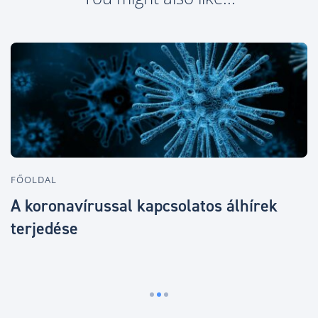
FŐOLDAL
F
,
A koronavírussal kapcsolatos álhírek
2
terjedése
e
s