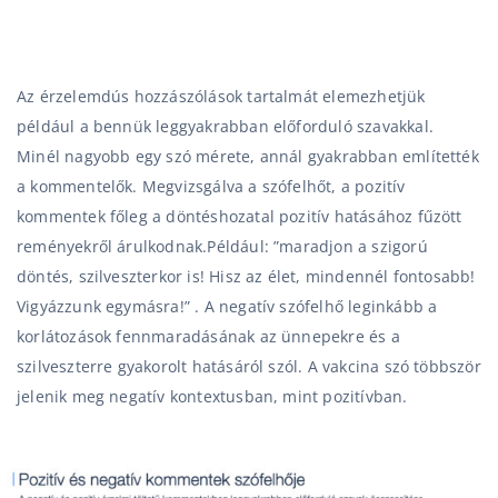
Az érzelemdús hozzászólások tartalmát elemezhetjük
például a bennük leggyakrabban előforduló szavakkal.
Minél nagyobb egy szó mérete, annál gyakrabban említették
a kommentelők. Megvizsgálva a szófelhőt, a pozitív
kommentek főleg a döntéshozatal pozitív hatásához fűzött
reményekről árulkodnak.Például:
”
maradjon a szigorú
döntés, szilveszterkor is! Hisz az élet, mindennél fontosabb!
Vigyázzunk egymásra!” .
A negatív szófelhő leginkább a
korlátozások fennmaradásának az ünnepekre és a
szilveszterre gyakorolt hatásáról szól. A vakcina szó többször
jelenik meg negatív kontextusban, mint pozitívban.