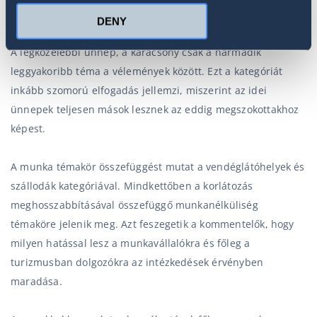
teli kommentek írására ösztönzi a netezőket.
DENY
A legközelebbi ünnep, a karácsony csak a harmadik
leggyakoribb téma a vélemények között. Ezt a kategóriát
inkább szomorú elfogadás jellemzi, miszerint az idei
ünnepek teljesen mások lesznek az eddig megszokottakhoz
képest.
A munka témakör összefüggést mutat a vendéglátóhelyek és
szállodák kategóriával. Mindkettőben a korlátozás
meghosszabbításával összefüggő munkanélküliség
témaköre jelenik meg. Azt feszegetik a kommentelők, hogy
milyen hatással lesz a munkavállalókra és főleg a
turizmusban dolgozókra az intézkedések érvényben
maradása.