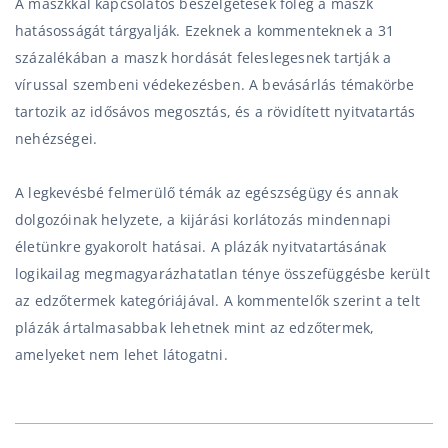
A maszkkal kapcsolatos beszélgetések főleg a maszk
hatásosságát tárgyalják. Ezeknek a kommenteknek a 31
százalékában a maszk hordását feleslegesnek tartják a
vírussal szembeni védekezésben. A bevásárlás témakörbe
tartozik az idősávos megosztás, és a rövidített nyitvatartás
nehézségei.
A legkevésbé felmerülő témák az egészségügy és annak
dolgozóinak helyzete, a kijárási korlátozás mindennapi
életünkre gyakorolt hatásai. A plázák nyitvatartásának
logikailag megmagyarázhatatlan ténye összefüggésbe került
az edzőtermek kategóriájával. A kommentelők szerint a telt
plázák ártalmasabbak lehetnek mint az edzőtermek,
amelyeket nem lehet látogatni.