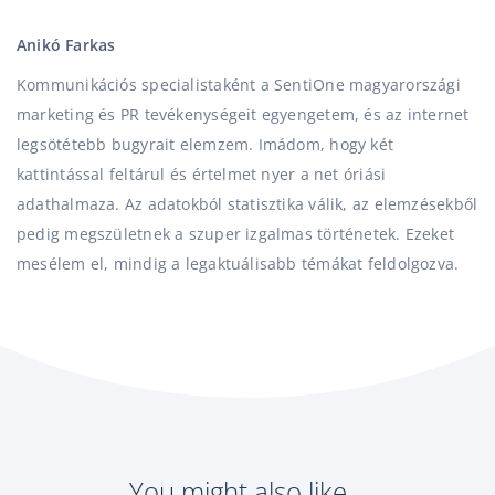
Anikó Farkas
Kommunikációs specialistaként a SentiOne magyarországi
marketing és PR tevékenységeit egyengetem, és az internet
legsötétebb bugyrait elemzem. Imádom, hogy két
kattintással feltárul és értelmet nyer a net óriási
adathalmaza. Az adatokból statisztika válik, az elemzésekből
pedig megszületnek a szuper izgalmas történetek. Ezeket
mesélem el, mindig a legaktuálisabb témákat feldolgozva.
You might also like...