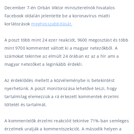
December 7-én Orbán Viktor miniszterelnök hivatalos
Facebook oldalán jelentette be a koronavírus miatti
korlátozások
meghosszabbítását
.
A poszt több mint 24 ezer reakciót, 9600 megosztást és több
mint 9700 kommentet váltott ki a magyar netezőkből. A
számokat tekintve az elmúlt 24 órában ez az a hír ami a
magyar netezőket a leginkább érdekli.
Az érdeklődés mellett a közvéleménybe is betekintést
nyerhetünk. A poszt monitorozása lehetővé teszi, hogy
tartalmilag elemezzük a rá érkezett kommentek érzelmi
töltetét és tartalmát.
A kommentelők érzelmi reakcióit tekintve 71%-ban semleges
érzelmek uralják a kommentszekciót. A második helyen a