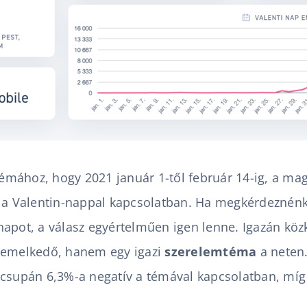
 témához, hogy 2021 január 1-től február 14-ig, a m
 a Valentin-nappal kapcsolatban. Ha megkérdeznénk,
apot, a válasz egyértelműen igen lenne. Igazán köz
iemelkedő, hanem egy igazi
szerelemtéma
a neten.
 csupán 6,3%-a negatív a témával kapcsolatban, míg