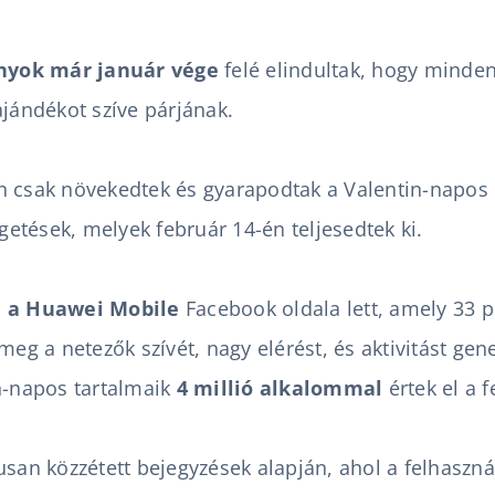
yok már január vége
felé elindultak, hogy minde
ajándékot szíve párjának.
 csak növekedtek és gyarapodtak a Valentin-napos p
etések, melyek február 14-én teljesedtek ki.
e a Huawei Mobile
Facebook oldala lett, amely 33 p
meg a netezők szívét, nagy elérést, és aktivitást gen
n-napos tartalmaik
4 millió alkalommal
értek el a 
usan közzétett bejegyzések alapján, ahol a felhaszná