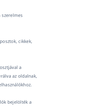
n szerelmes
osztok, cikkek,
osztjával a
erálva az oldalnak,
felhasználókhoz.
lók bejelölték a