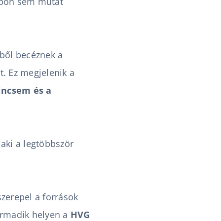
apon sem mutat
mből becéznek a
a
t
. Ez megjelenik a
incsem és a
 aki a legtöbbször
zerepel a források
armadik helyen a
HVG