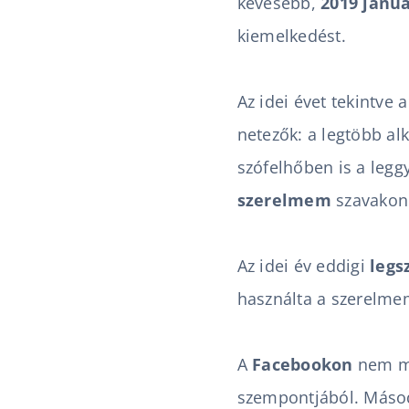
kevesebb,
2019 janu
kiemelkedést.
Az idei évet tekintve
netezők: a legtöbb a
szófelhőben is a legg
szerelmem
szavakon 
Az idei év eddigi
legs
használta a
szerelme
A
Facebookon
nem me
szempontjából. Máso