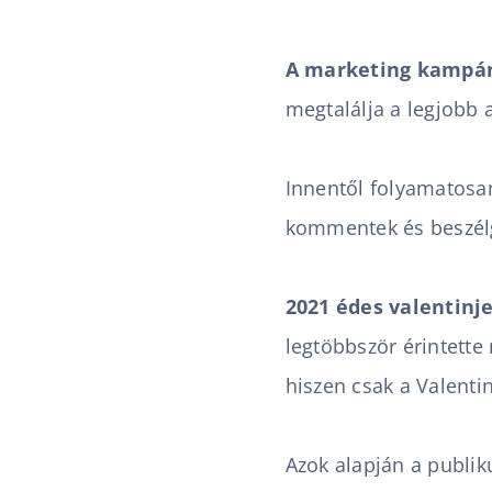
A marketing kampán
megtalálja a legjobb 
Innentől folyamatosan
kommentek és beszélg
2021 édes valentinj
legtöbbször érintette 
hiszen csak a Valenti
Azok alapján a publik