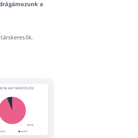
n drágámozunk a
a társkeresők.