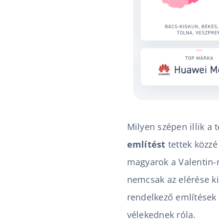
Milyen szépen illik a
említést
tettek közzé
magyarok a Valentin-n
nemcsak az elérése k
rendelkező említések
vélekednek róla.