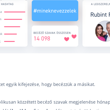
tet egyik kifejezése, hogy becézzük a másikat.
likusan közzétett becéző szavak megjelenése hóna