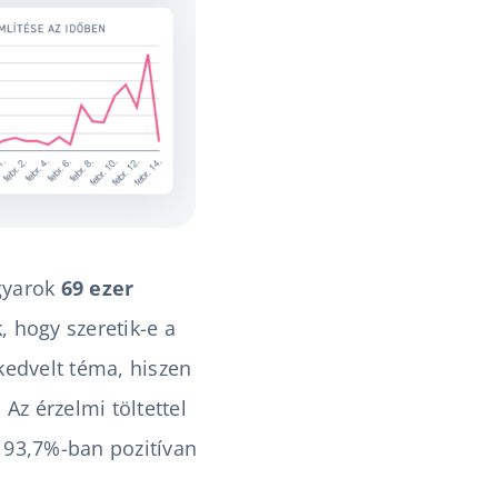
agyarok
69 ezer
 hogy szeretik-e a
kedvelt téma, hiszen
 Az érzelmi töltettel
 93,7%-ban pozitívan