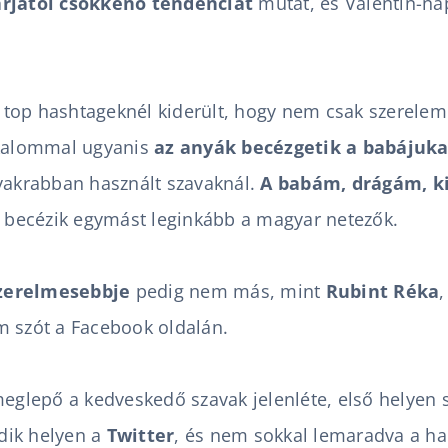
árjától csökkenő tendenciát
mutat,
és Valentin-n
 a top hashtageknél kiderült, hogy nem csak szerele
lkalommal ugyanis
az
anyák becézgetik a babájuk
yakrabban használt szavaknál.
A
babám, drágám, k
becézik egymást leginkább a magyar netezők.
zerelmesebbje
pedig nem más, mint
Rubint Réka
,
m
szót a Facebook oldalán.
glepő a kedveskedő szavak jelenléte, első helyen s
dik helyen a
Twitter
, és nem sokkal lemaradva a h