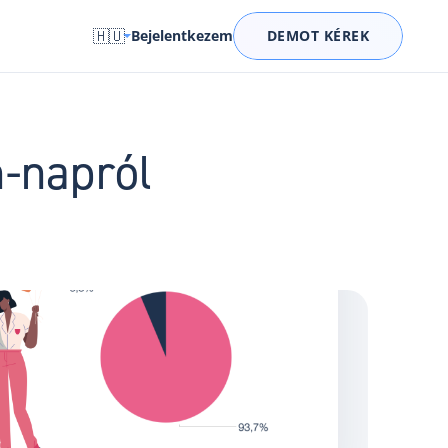
🇭🇺
Bejelentkezem
DEMOT KÉREK
n-napról