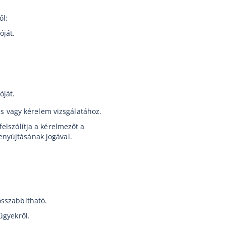
ől;
óját.
óját.
és vagy kérelem vizsgálatához.
elszólítja a kérelmezőt a
nyújtásának jogával.
osszabbítható.
ügyekről.