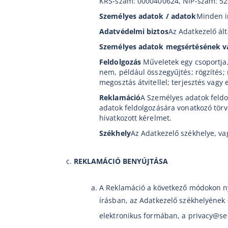
KRS-szám: 0000400624, NIP-szám: 5
Személyes adatok / adatok
Minden i
Adatvédelmi biztos
Az Adatkezelő ált
Személyes adatok megsértésének vá
Feldolgozás
Műveletek egy csoportja
nem, például összegyűjtés; rögzítés; 
megosztás átvitellel; terjesztés vagy
Reklamáció
A Személyes adatok feldo
adatok feldolgozására vonatkozó törv
hivatkozott kérelmet.
Székhely
Az Adatkezelő székhelye, va
REKLAMÁCIÓ BENYÚJTÁSA
A Reklamáció a következő módokon n
írásban, az Adatkezelő székhelyének
elektronikus formában, a privacy@s