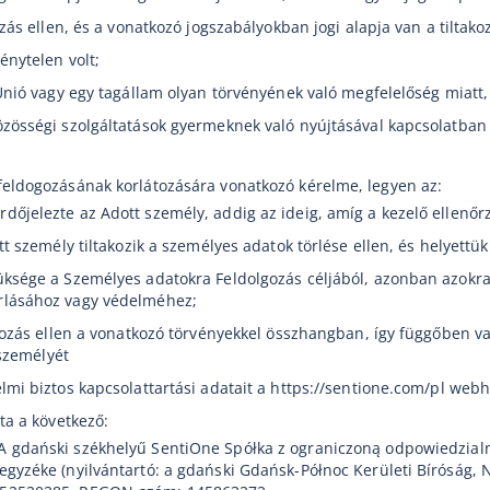
ozás ellen, és a vonatkozó jogszabályokban jogi alapja van a tiltako
énytelen volt;
 Unió vagy egy tagállam olyan törvényének való megfelelőség miatt
zösségi szolgáltatások gyermeknek való nyújtásával kapcsolatban 
feldogozásának korlátozására vonatkozó kérelme, legyen az:
őjelezte az Adott személy, addig az ideig, amíg a kezelő ellenőr
tt személy tiltakozik a személyes adatok törlése ellen, és helyettük
üksége a Személyes adatokra Feldolgozás céljából, azonban azokra
rlásához vagy védelméhez;
lgozás ellen a vonatkozó törvényekkel összhangban, így függőben v
 személyét
lmi biztos kapcsolattartási adatait a https://sentione.com/pl webh
ta a következő:
A gdański székhelyű SentiOne Spółka z ograniczoną odpowiedzialn
gyzéke (nyilvántartó: a gdański Gdańsk-Północ Kerületi Bíróság, 