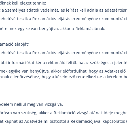
knek kell eleget tennie:
a Személyes adatok védelmét, és leírást kell adnia az adatsértésr
 lehetővé teszik a Reklamációs eljárás eredményének kommunikáci
kérelmek egyike van benyújtva, akkor a Reklamációnak:
amáció alapját;
 lehetővé teszik a Reklamációs eljárás eredményének kommunikáci
bbi információkat kér a reklamáló féltől, ha az szükséges a jelent
ek egyike van benyújtva, akkor előfordulhat, hogy az Adatkezelő f
nak ellenőrzéséhez, hogy a kérelmező rendelkezik-e a kérelem be
delem nélkül meg van vizsgálva.
járásra van szükség, akkor a Reklamáció vizsgálatának ideje megh
at kaphat az Adatvédelmi biztostól a Reklamációjával kapcsolatos 