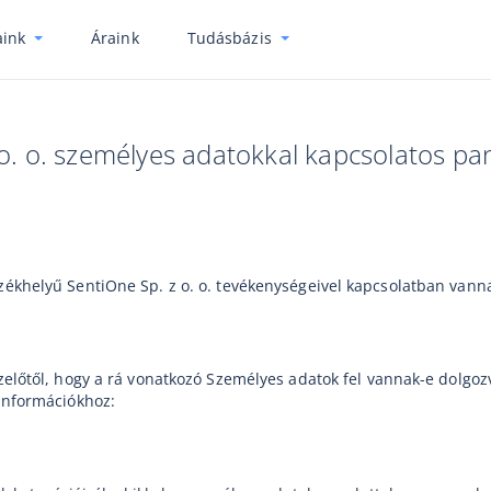
ink
Áraink
Tudásbázis
 o. o. személyes adatokkal kapcsolatos pa
zékhelyű SentiOne Sp. z o. o. tevékenységeivel kapcsolatban vanna
előtől, hogy a rá vonatkozó Személyes adatok fel vannak-e dolgozva
információkhoz: