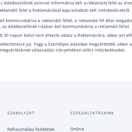
 Adatkezelőnek azonnal informálnia kell a reklamáló felet az er
eklamáló felet a Reklamációval kapcsolatban tett intézkedésekről.
ell kommunikálnia a reklamáló féllel, a reklamáló fél által megad
 az Adatkezelőnek írásban kell kommunikálnia a reklamáló féllel.
t 30 napon belül nem érkezik válasz a Reklamációra, akkor azt elfo
vetkeztetésre jut, hogy a Személyes adatokat megsértették, akkor 
megsértésének válaszadási irányelvében előírt intézkedéseket.
SZABALYZAT
SZOLGÁLTATÁSAINK
Online
Felhasználási Feltételek