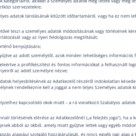
k kategóriáiról, akikkel a személyes adatok meg lettek vagy meg le
tközi szervezetekre;
lyes adatok tárolásának kitűzött időtartamáról, vagy ha ez nem leh
etővé teszi a személyes adatok módosításának vagy törlésének kér
látozását vagy az ilyen feldolgozás megtiltását;
örténő benyújtására;
űjtve az adott személytől, azok minden lehetőséges információs f
eértve a profilkészítést és fontos információkat a felhasznált logi
yeiről az adott személyre nézve;
datok helyesbítésének az Adatkezelő részéről indokolatlan késede
élynek rendelkeznie kell a joggal a nem teljes Személyes adatok ki
helyzethez kapcsolódó okok miatt – a rá vonatkozó Szabályos adatok
ali törlésének elérése az Adatkezelőnél („a felejtés joga”), ha a 
ek abból az okból, amely miatt gyűjtve lettek vagy egyéb módon 
gozás alapjául szolgáló hozzájárulását, és nincs egyéb jogi alap a