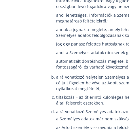
információk a fogadókról vagy fogadó
országban lévő fogadókra vagy nemze
ahol lehetséges, információk a Szemé
meghatározó feltételekről;
annak a jognak a megléte, amely leh
Személyes adatok feldolgozásának kor
jog egy panasz felettes hatóságnak t
ahol a Személyes adatok nincsenek gy
automatizált döntéshozás megléte, bel
fontosságáról és várható következmén
a rá vonatkozó helytelen Személyes a
céljait figyelembe véve az Adott szem
nyilatkozat megtételét;
tiltakozás – az őt érintő különleges 
által felsorolt esetekben;
a rá vonatkozó Személyes adatok azonn
a Személyes adatok már nem szükséges
az Adott személy visszavonja a feldol