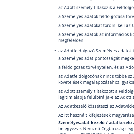
az Adott személy tiltakozik a Feldolg
a Személyes adatok feldolgozása törv
a Személyes adatokat törölni kell az
a Személyes adatok az információs kö
megfelelően;
az Adatfeldolgozó Személyes adatok 
a Személyes adat pontosságát megkérd
a feldolgozás törvénytelen, és az Ado
az Adatfeldolgozónak nincs többé sz
követelések megalapozásához, gyako
az Adott személy tiltakozott a Feldo
legitim alapja felülbírálja-e az Adott
Az Adatkezelő közzéteszi az Adatvéde
Az itt használt kifejezések magyaráza
Személyesadat-kezelő / adatkezelő
bejegyezve: Nemzeti Cégbíróság cégje