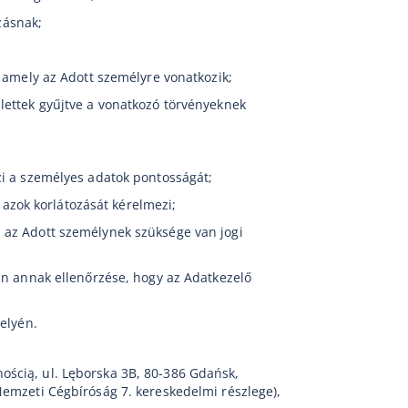
zásnak;
, amely az Adott személyre vonatkozik;
lettek gyűjtve a vonatkozó törvényeknek
zi a személyes adatok pontosságát;
 azok korlátozását kérelmezi;
 az Adott személynek szüksége van jogi
an annak ellenőrzése, hogy az Adatkezelő
elyén.
ością, ul. Lęborska 3B, 80-386 Gdańsk,
Nemzeti Cégbíróság 7. kereskedelmi részlege),