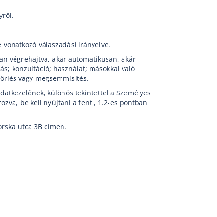
ről.
 vonatkozó válaszadási irányelve.
an végrehajtva, akár automatikusan, akár
ás; konzultáció; használat; másokkal való
; törlés vagy megsemmisítés.
datkezelőnek, különös tekintettel a Személyes
zva, be kell nyújtani a fenti, 1.2-es pontban
orska utca 3B címen.