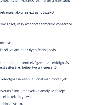
sznek osztva, különös tekintettel a harmadik
etséges, akkor az ezt az időszakot
elmezését, vagy az adott személyre vonatkozó
orrása;
káról, valamint az ilyen feldolgozás
lem nélkül történő elvégzése. A Feldolgozás
egészítésére, beleértve a kiegészítő
 Feldolgozása ellen, a vonatkozó törvények
következő körülmények valamelyike fellép:
Fel lettek dolgozva;
 Feldolgozáshoz;