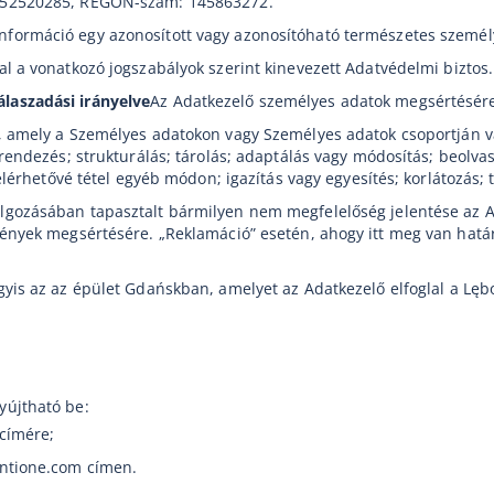
252520285, REGON-szám: 145863272.
nformáció egy azonosított vagy azonosítóható természetes személy
al a vonatkozó jogszabályok szerint kinevezett Adatvédelmi biztos.
laszadási irányelve
Az Adatkezelő személyes adatok megsértésére
, amely a Személyes adatokon vagy Személyes adatok csoportján v
rendezés; strukturálás; tárolás; adaptálás vagy módosítás; beolvas
 elérhetővé tétel egyéb módon; igazítás vagy egyesítés; korlátozás
lgozásában tapasztalt bármilyen nem megfelelőség jelentése az A
ények megsértésére. „Reklamáció” esetén, ahogy itt meg van határo
gyis az az épület Gdańskban, amelyet az Adatkezelő elfoglal a Lęb
yújtható be:
 címére;
entione.com címen.